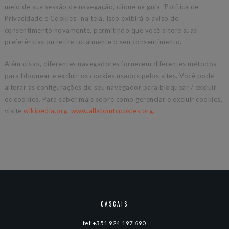
meio de sua sessão de navegação, clique na guia “Política de
Privacidade e Cookies” na tela. Isso exibirá o aviso de
consentimento novamente, permitindo que você altere suas
preferências ou retire totalmente o seu consentimento.
Além disso, diferentes navegadores fornecem diferentes métodos
para bloquear e excluir os cookies usados pelos sites. Você pode
alterar as configurações do seu navegador para bloquear / excluir
os cookies. Para saber mais sobre como gerenciar e excluir cookies,
visite
wikipedia.org
,
www.allaboutcookies.org.
CASCAIS
tel:+351 924 197 690