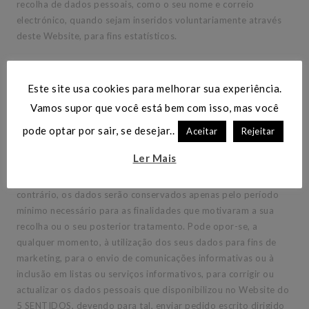
recolha de dados pessoais, como o seu nome e correio
electrónico, quando sejam inseridos voluntariamente através
deste Website, para fins estatísticos.
Entidade responsável pelo tratamento
Este site usa cookies para melhorar sua experiência.
A entidade responsável pelo tratamento é o 5 SENTIDOS ou
Vamos supor que você está bem com isso, mas você
outra empresa contratada pelo 5 SENTIDOS para este efeito.
pode optar por sair, se desejar..
Aceitar
Rejeitar
Tempo de conservação dos dados
Ler Mais
Sem prejuízo de disposições legais ou regulamentares em
contrário, os dados serão conservados apenas pelo período
mínimo necessário para as finalidades que motivaram a sua
recolha ou o seu posterior tratamento. Pode opor-se, a
qualquer momento, à utilização dos seus dados para fins de
marketing, para o envio de comunicações informativas ou à
inclusão em listas ou serviços informativos, para corrigir ou
actualizar os dados pessoais que disponibilizou no Website do
5 SENTIDOS, devendo para tal, enviar pedido escrito dirigido