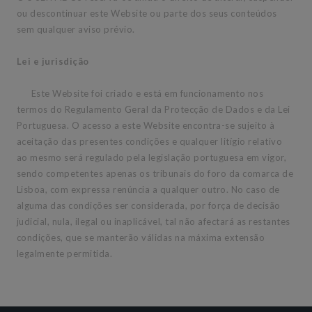
ou descontinuar este Website ou parte dos seus conteúdos
sem qualquer aviso prévio.
Lei e jurisdição
Este Website foi criado e está em funcionamento nos
termos do Regulamento Geral da Protecção de Dados e da Lei
Portuguesa. O acesso a este Website encontra-se sujeito à
aceitação das presentes condições e qualquer litígio relativo
ao mesmo será regulado pela legislação portuguesa em vigor,
sendo competentes apenas os tribunais do foro da comarca de
Lisboa, com expressa renúncia a qualquer outro. No caso de
alguma das condições ser considerada, por força de decisão
judicial, nula, ilegal ou inaplicável, tal não afectará as restantes
condições, que se manterão válidas na máxima extensão
legalmente permitida.